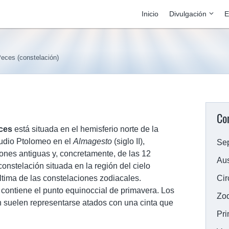
Inicio
Divulgación
E
eces (constelación)
Co
ces
está situada en el hemisferio norte de la
audio Ptolomeo en el
Almagesto
(siglo II),
Sep
ones antiguas y, concretamente, de las 12
Aus
onstelación situada en la región del cielo
ltima de las constelaciones zodiacales.
Cir
contiene el punto equinoccial de primavera. Los
Zod
 suelen representarse atados con una cinta que
Pri