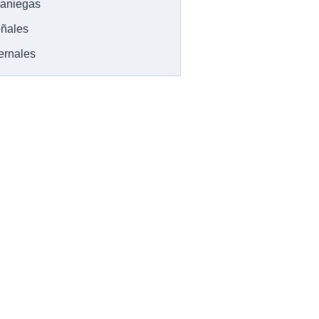
raniegas
ñales
ernales