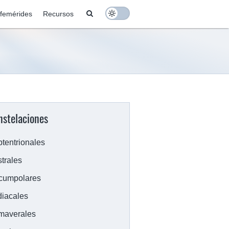
Search
femérides
Recursos
Toggle colors
nstelaciones
tentrionales
trales
cumpolares
iacales
maverales