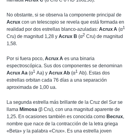
No obstante, si se observa la componente principal de
Acrux
con un telescopio se revela que está formada en
1
realidad por dos estrellas blanco-azuladas:
Acrux A
(α
2
Cru) de magnitud 1,28 y
Acrux B
(α
Cru) de magnitud
1,58.
Por si fuera poco,
Acrux A
es una binaria
espectroscópica. Sus dos componentes se denominan
1
1
Acrux Aa
(α
Aa) y
Acrux Ab
(α
Ab). Estas dos
estrellas orbitan cada 76 días a una separación
aproximada de 1,00 ua.
La segunda estrella más brillante de la Cruz del Sur se
llama
Mimosa
(β Cru), con una magnitud aparente de
1,25. En ocasiones también es conocida como
Becrux
,
nombre que nace de la contracción de la letra griega
«Beta» y la palabra «Crux». Es una estrella joven