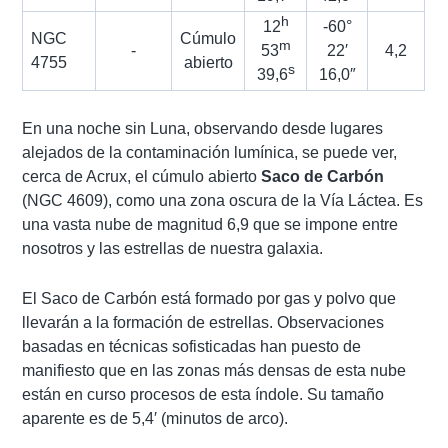
h
12
-60°
NGC
Cúmulo
m
-
53
22′
4,2
4755
abierto
s
39,6
16,0″
En una noche sin Luna, observando desde lugares
alejados de la contaminación lumínica, se puede ver,
cerca de Acrux, el cúmulo abierto
Saco de Carbón
(NGC 4609), como una zona oscura de la Vía Láctea. Es
una vasta nube de magnitud 6,9 que se impone entre
nosotros y las estrellas de nuestra galaxia.
El Saco de Carbón está formado por gas y polvo que
llevarán a la formación de estrellas. Observaciones
basadas en técnicas sofisticadas han puesto de
manifiesto que en las zonas más densas de esta nube
están en curso procesos de esta índole. Su tamaño
aparente es de 5,4′ (minutos de arco).