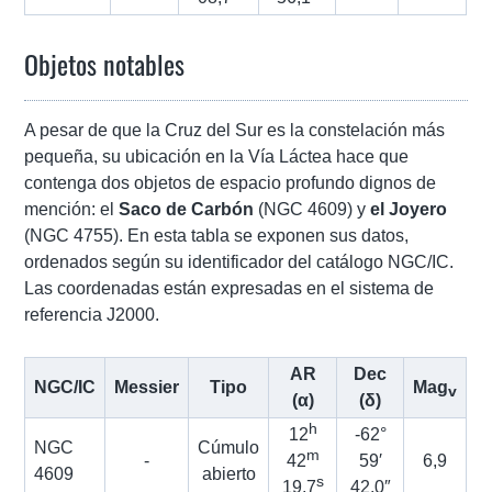
Objetos notables
A pesar de que la Cruz del Sur es la constelación más
pequeña, su ubicación en la Vía Láctea hace que
contenga dos objetos de espacio profundo dignos de
mención: el
Saco de Carbón
(NGC 4609) y
el Joyero
(NGC 4755). En esta tabla se exponen sus datos,
ordenados según su identificador del catálogo NGC/IC.
Las coordenadas están expresadas en el sistema de
referencia J2000.
AR
Dec
NGC/IC
Messier
Tipo
Mag
v
(α)
(δ)
h
12
-62°
NGC
Cúmulo
m
-
42
59′
6,9
4609
abierto
s
19,7
42,0″