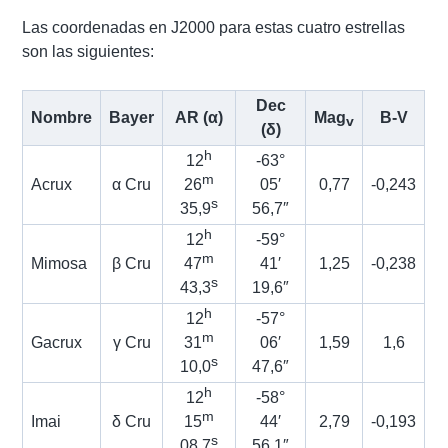
Las coordenadas en J2000 para estas cuatro estrellas
son las siguientes:
Dec
Nombre
Bayer
AR (α)
Mag
B-V
v
(δ)
h
12
-63°
m
Acrux
α Cru
26
05′
0,77
-0,243
s
35,9
56,7″
h
12
-59°
m
Mimosa
β Cru
47
41′
1,25
-0,238
s
43,3
19,6″
h
12
-57°
m
Gacrux
γ Cru
31
06′
1,59
1,6
s
10,0
47,6″
h
12
-58°
m
Imai
δ Cru
15
44′
2,79
-0,193
s
08,7
56,1″