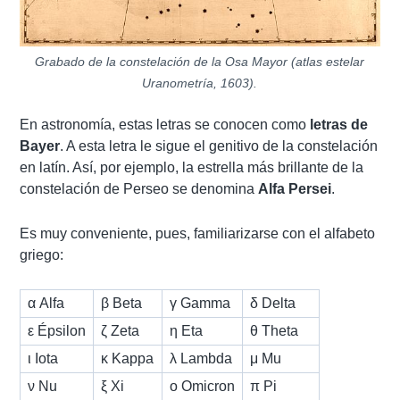
Grabado de la constelación de la Osa Mayor (atlas estelar
Uranometría, 1603).
En astronomía, estas letras se conocen como
letras de
Bayer
. A esta letra le sigue el genitivo de la constelación
en latín. Así, por ejemplo, la estrella más brillante de la
constelación de Perseo se denomina
Alfa Persei
.
Es muy conveniente, pues, familiarizarse con el alfabeto
griego:
α Alfa
β Beta
γ Gamma
δ Delta
ε Épsilon
ζ Zeta
η Eta
θ Theta
ι Iota
κ Kappa
λ Lambda
μ Mu
ν Nu
ξ Xi
ο Omicron
π Pi