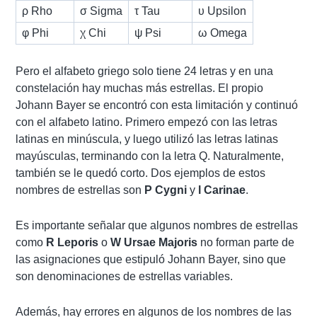
ρ Rho
σ Sigma
τ Tau
υ Upsilon
φ Phi
χ Chi
ψ Psi
ω Omega
Pero el alfabeto griego solo tiene 24 letras y en una
constelación hay muchas más estrellas. El propio
Johann Bayer se encontró con esta limitación y continuó
con el alfabeto latino. Primero empezó con las letras
latinas en minúscula, y luego utilizó las letras latinas
mayúsculas, terminando con la letra Q. Naturalmente,
también se le quedó corto. Dos ejemplos de estos
nombres de estrellas son
P Cygni
y
l Carinae
.
Es importante señalar que algunos nombres de estrellas
como
R Leporis
o
W Ursae Majoris
no forman parte de
las asignaciones que estipuló Johann Bayer, sino que
son denominaciones de estrellas variables.
Además, hay errores en algunos de los nombres de las