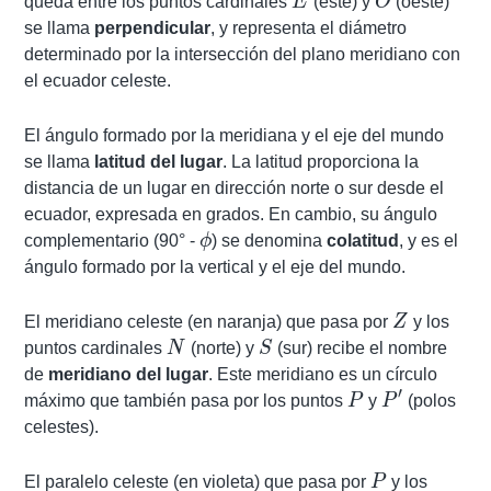
E
O
queda entre los puntos cardinales
E
(este) y
O
(oeste)
se llama
perpendicular
, y representa el diámetro
determinado por la intersección del plano meridiano con
el ecuador celeste.
El ángulo formado por la meridiana y el eje del mundo
se llama
latitud del lugar
. La latitud proporciona la
distancia de un lugar en dirección norte o sur desde el
ecuador, expresada en grados. En cambio, su ángulo
\phi
complementario (90° -
ϕ
) se denomina
colatitud
, y es el
ángulo formado por la vertical y el eje del mundo.
Z
El meridiano celeste (en naranja) que pasa por
Z
y los
N
S
puntos cardinales
N
(norte) y
S
(sur) recibe el nombre
de
meridiano del lugar
. Este meridiano es un círculo
′
P
P'
máximo que también pasa por los puntos
P
y
P
(polos
celestes).
P
El paralelo celeste (en violeta) que pasa por
P
y los