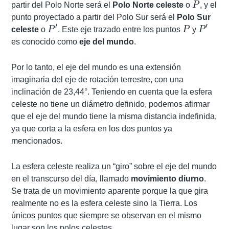
P
partir del Polo Norte será el
Polo Norte celeste
o
P
, y el
punto proyectado a partir del Polo Sur será el
Polo Sur
′
′
P'
P
P'
celeste
o
P
. Este eje trazado entre los puntos
P
y
P
es conocido como
eje del mundo
.
Por lo tanto, el eje del mundo es una extensión
imaginaria del eje de rotación terrestre, con una
inclinación de 23,44°. Teniendo en cuenta que la esfera
celeste no tiene un diámetro definido, podemos afirmar
que el eje del mundo tiene la misma distancia indefinida,
ya que corta a la esfera en los dos puntos ya
mencionados.
La esfera celeste realiza un “giro” sobre el eje del mundo
en el transcurso del día, llamado
movimiento diurno
.
Se trata de un movimiento aparente porque la que gira
realmente no es la esfera celeste sino la Tierra. Los
únicos puntos que siempre se observan en el mismo
lugar son los polos celestes.