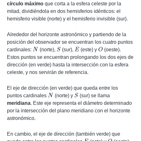
círculo máximo
que corta a la esfera celeste por la
mitad, dividiéndola en dos hemisferios idénticos: el
hemisferio visible (norte) y el hemisferio invisible (sur).
Alrededor del horizonte astronómico y partiendo de la
posición del observador se encuentran los cuatro puntos
N
S
E
O
cardinales:
N
(norte),
S
(sur),
E
(este) y
O
(oeste).
Estos puntos se encuentran prolongando los dos ejes de
dirección (en verde) hasta la intersección con la esfera
celeste, y nos servirán de referencia.
El eje de dirección (en verde) que queda entre los
N
S
puntos cardinales
N
(norte) y
S
(sur) se llama
meridiana
. Este eje representa el diámetro determinado
por la intersección del plano meridiano con el horizonte
astronómico.
En cambio, el eje de dirección (también verde) que