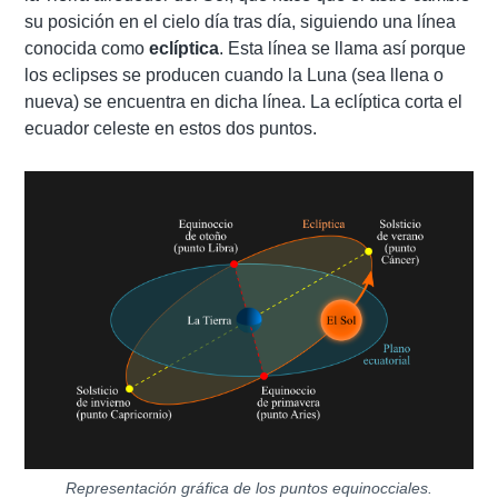
su posición en el cielo día tras día, siguiendo una línea
conocida como
eclíptica
. Esta línea se llama así porque
los eclipses se producen cuando la Luna (sea llena o
nueva) se encuentra en dicha línea. La eclíptica corta el
ecuador celeste en estos dos puntos.
Representación gráfica de los puntos equinocciales.