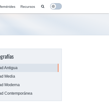
Search
femérides
Recursos
Toggle colors
grafías
d Antigua
ad Media
ad Moderna
ad Contemporánea