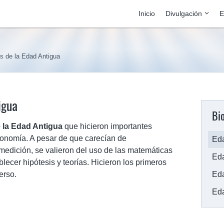
Inicio
Divulgación
E
s de la Edad Antigua
igua
Bio
 la Edad Antigua
que hicieron importantes
ronomía. A pesar de que carecían de
Eda
medición, se valieron del uso de las matemáticas
Ed
lecer hipótesis y teorías. Hicieron los primeros
erso.
Ed
Ed