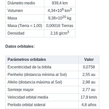
Diámetro medio
939,4 km
8
3
Volumen
4,34×10
km
20
Masa
9,38×10
kg
Masa (Tierra = 1,00)
0,00016 Tierras
3
Densidad
2,16 g/cm
Datos orbitales:
Parámetros orbitales
Valor
Excentricidad de la órbita
0,0758
Perihelio (distancia mínima al Sol)
2,55 au
Afelio (distancia máxima al Sol)
2,98 au
Semieje mayor
2,77 au
Velocidad orbital media
17,9 km/s
Período orbital sideral
4,6 años