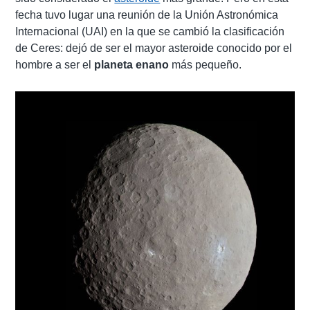
fecha tuvo lugar una reunión de la Unión Astronómica
Internacional (UAI) en la que se cambió la clasificación
de Ceres: dejó de ser el mayor asteroide conocido por el
hombre a ser el
planeta enano
más pequeño.