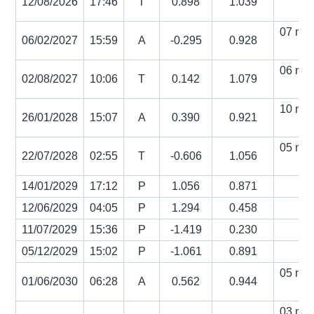
12/08/2026
17:46
T
0.898
1.039
s
07 min
06/02/2027
15:59
A
-0.295
0.928
s
06 min
02/08/2027
10:06
T
0.142
1.079
s
10 min
26/01/2028
15:07
A
0.390
0.921
s
05 min
22/07/2028
02:55
T
-0.606
1.056
s
14/01/2029
17:12
P
1.056
0.871
12/06/2029
04:05
P
1.294
0.458
11/07/2029
15:36
P
-1.419
0.230
05/12/2029
15:02
P
-1.061
0.891
05 min
01/06/2030
06:28
A
0.562
0.944
s
03 min