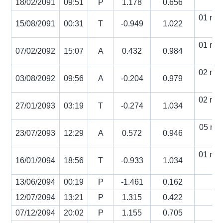
18/02/2091
09:51
P
1.178
0.656
01 min
15/08/2091
00:31
T
-0.949
1.022
s
01 min
07/02/2092
15:07
A
0.432
0.984
s
02 min
03/08/2092
09:56
A
-0.204
0.979
s
02 min
27/01/2093
03:19
T
-0.274
1.034
s
05 min
23/07/2093
12:29
A
0.572
0.946
s
01 min
16/01/2094
18:56
T
-0.933
1.034
s
13/06/2094
00:19
P
-1.461
0.162
12/07/2094
13:21
P
1.315
0.422
07/12/2094
20:02
P
1.155
0.705