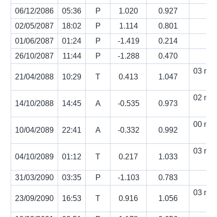
06/12/2086
05:36
P
1.020
0.927
02/05/2087
18:02
P
1.114
0.801
01/06/2087
01:24
P
-1.419
0.214
26/10/2087
11:44
P
-1.288
0.470
03 min
21/04/2088
10:29
T
0.413
1.047
s
02 min
14/10/2088
14:45
A
-0.535
0.973
s
00 min
10/04/2089
22:41
A
-0.332
0.992
s
03 min
04/10/2089
01:12
T
0.217
1.033
s
31/03/2090
03:35
P
-1.103
0.783
03 min
23/09/2090
16:53
T
0.916
1.056
s