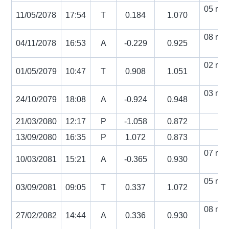
05 min
11/05/2078
17:54
T
0.184
1.070
s
08 min
04/11/2078
16:53
A
-0.229
0.925
s
02 min
01/05/2079
10:47
T
0.908
1.051
s
03 min
24/10/2079
18:08
A
-0.924
0.948
s
21/03/2080
12:17
P
-1.058
0.872
13/09/2080
16:35
P
1.072
0.873
07 min
10/03/2081
15:21
A
-0.365
0.930
s
05 min
03/09/2081
09:05
T
0.337
1.072
s
08 min
27/02/2082
14:44
A
0.336
0.930
s