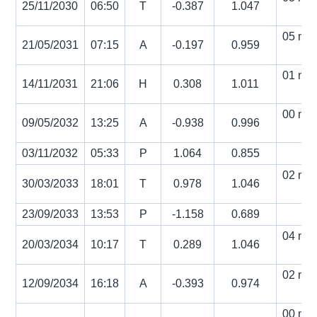
25/11/2030
06:50
T
-0.387
1.047
s
05 min
21/05/2031
07:15
A
-0.197
0.959
s
01 min
14/11/2031
21:06
H
0.308
1.011
s
00 min
09/05/2032
13:25
A
-0.938
0.996
s
03/11/2032
05:33
P
1.064
0.855
02 min
30/03/2033
18:01
T
0.978
1.046
s
23/09/2033
13:53
P
-1.158
0.689
04 min
20/03/2034
10:17
T
0.289
1.046
s
02 min
12/09/2034
16:18
A
-0.393
0.974
s
00 min