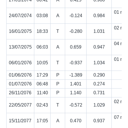
s
01 min
24/07/2074
03:08
A
-0.124
0.984
s
02 min
16/01/2075
18:33
T
-0.280
1.031
s
04 min
13/07/2075
06:03
A
0.659
0.947
s
01 min
06/01/2076
10:05
T
-0.937
1.034
s
01/06/2076
17:29
P
-1.389
0.290
01/07/2076
06:48
P
1.401
0.274
26/11/2076
11:40
P
1.140
0.731
02 min
22/05/2077
02:43
T
-0.572
1.029
s
07 min
15/11/2077
17:05
A
0.470
0.937
s