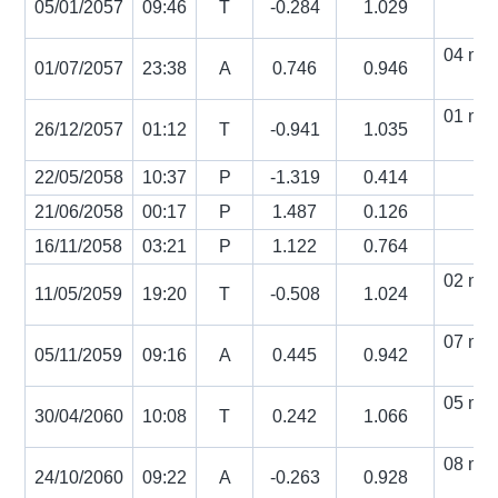
05/01/2057
09:46
T
-0.284
1.029
s
04 min
01/07/2057
23:38
A
0.746
0.946
s
01 min
26/12/2057
01:12
T
-0.941
1.035
s
22/05/2058
10:37
P
-1.319
0.414
21/06/2058
00:17
P
1.487
0.126
16/11/2058
03:21
P
1.122
0.764
02 min
11/05/2059
19:20
T
-0.508
1.024
s
07 min
05/11/2059
09:16
A
0.445
0.942
s
05 min
30/04/2060
10:08
T
0.242
1.066
s
08 min
24/10/2060
09:22
A
-0.263
0.928
s