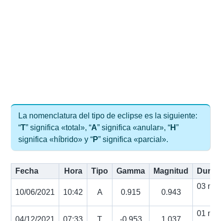
La nomenclatura del tipo de eclipse es la siguiente:
“
T
” significa «total», “
A
” significa «anular», “
H
”
significa «híbrido» y “
P
” significa «parcial».
Fecha
Hora
Tipo
Gamma
Magnitud
Durac
03 min
10/06/2021
10:42
A
0.915
0.943
s
01 min
04/12/2021
07:33
T
-0.953
1.037