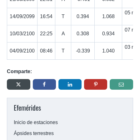
s
05 min
14/09/2099
16:54
T
0.394
1.068
s
07 min
10/03/2100
22:25
A
0.308
0.934
s
03 min
04/09/2100
08:46
T
-0.339
1.040
s
Comparte:
Efemérides
Inicio de estaciones
Ápsides terrestres