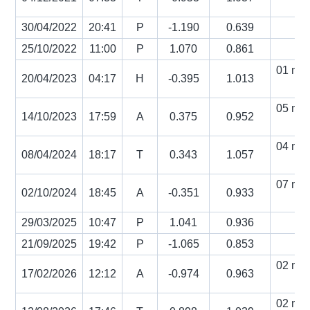
s
30/04/2022
20:41
P
-1.190
0.639
25/10/2022
11:00
P
1.070
0.861
01 min
20/04/2023
04:17
H
-0.395
1.013
s
05 min
14/10/2023
17:59
A
0.375
0.952
s
04 min
08/04/2024
18:17
T
0.343
1.057
s
07 min
02/10/2024
18:45
A
-0.351
0.933
s
29/03/2025
10:47
P
1.041
0.936
21/09/2025
19:42
P
-1.065
0.853
02 min
17/02/2026
12:12
A
-0.974
0.963
s
02 min