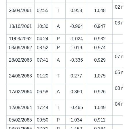
02 min
20/04/2061
02:55
T
0.958
1.048
s
03 min
13/10/2061
10:30
A
-0.964
0.947
s
11/03/2062
04:24
P
-1.024
0.932
03/09/2062
08:52
P
1.019
0.974
07 min
28/02/2063
07:41
A
-0.336
0.929
s
05 min
24/08/2063
01:20
T
0.277
1.075
s
08 min
17/02/2064
06:58
A
0.360
0.926
s
04 min
12/08/2064
17:44
T
-0.465
1.049
s
05/02/2065
09:50
P
1.034
0.911
03/07/2065
17:31
P
1.462
0.164