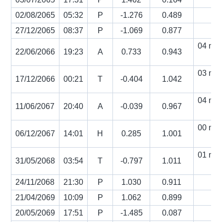
02/08/2065
05:32
P
-1.276
0.489
27/12/2065
08:37
P
-1.069
0.877
04 min
22/06/2066
19:23
A
0.733
0.943
s
03 min
17/12/2066
00:21
T
-0.404
1.042
s
04 min
11/06/2067
20:40
A
-0.039
0.967
s
00 min
06/12/2067
14:01
H
0.285
1.001
s
01 min
31/05/2068
03:54
T
-0.797
1.011
s
24/11/2068
21:30
P
1.030
0.911
21/04/2069
10:09
P
1.062
0.899
20/05/2069
17:51
P
-1.485
0.087