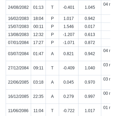
04 min
24/08/2082
01:13
T
-0.401
1.045
s
16/02/2083
18:04
P
1.017
0.942
15/07/2083
00:11
P
1.546
0.017
13/08/2083
12:32
P
-1.207
0.613
07/01/2084
17:27
P
-1.071
0.872
04 min
03/07/2084
01:47
A
0.821
0.942
s
03 min
27/12/2084
09:11
T
-0.409
1.040
s
03 min
22/06/2085
03:18
A
0.045
0.970
s
00 min
16/12/2085
22:35
A
0.279
0.997
s
01 min
11/06/2086
11:04
T
-0.722
1.017
s