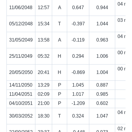
04 min
11/06/2048
12:57
A
0.647
0.944
s
03 min
05/12/2048
15:34
T
-0.397
1.044
s
04 min
31/05/2049
13:58
A
-0.119
0.963
s
00 min
25/11/2049
05:32
H
0.294
1.006
s
00 min
20/05/2050
20:41
H
-0.869
1.004
s
14/11/2050
13:29
P
1.045
0.887
11/04/2051
02:09
P
1.017
0.985
04/10/2051
21:00
P
-1.209
0.602
04 min
30/03/2052
18:30
T
0.324
1.047
s
02 min