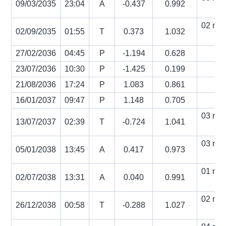
09/03/2035
23:04
A
-0.437
0.992
s
02 min
02/09/2035
01:55
T
0.373
1.032
s
27/02/2036
04:45
P
-1.194
0.628
23/07/2036
10:30
P
-1.425
0.199
21/08/2036
17:24
P
1.083
0.861
16/01/2037
09:47
P
1.148
0.705
03 min
13/07/2037
02:39
T
-0.724
1.041
s
03 min
05/01/2038
13:45
A
0.417
0.973
s
01 min
02/07/2038
13:31
A
0.040
0.991
s
02 min
26/12/2038
00:58
T
-0.288
1.027
s