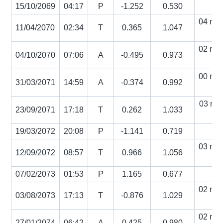
15/10/2069
04:17
P
-1.252
0.530
04 min
11/04/2070
02:34
T
0.365
1.047
s
02 min
04/10/2070
07:06
A
-0.495
0.973
s
00 min
31/03/2071
14:59
A
-0.374
0.992
s
03 min
23/09/2071
17:18
T
0.262
1.033
s
19/03/2072
20:08
P
-1.141
0.719
03 min
12/09/2072
08:57
T
0.966
1.056
s
07/02/2073
01:53
P
1.165
0.677
02 min
03/08/2073
17:13
T
-0.876
1.029
s
02 min
27/01/2074
06:42
A
0.425
0.980