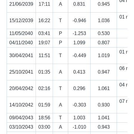
04 min
21/06/2039
17:11
A
0.831
0.945
s
01 min
15/12/2039
16:22
T
-0.946
1.036
s
11/05/2040
03:41
P
-1.253
0.530
04/11/2040
19:07
P
1.099
0.807
01 min
30/04/2041
11:51
T
-0.449
1.019
s
06 min
25/10/2041
01:35
A
0.413
0.947
s
04 min
20/04/2042
02:16
T
0.296
1.061
s
07 min
14/10/2042
01:59
A
-0.303
0.930
s
09/04/2043
18:56
T
1.003
1.041
03/10/2043
03:00
A
-1.010
0.943