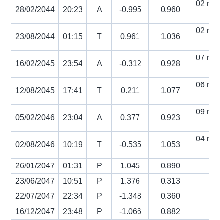
02 min
28/02/2044
20:23
A
-0.995
0.960
s
02 min
23/08/2044
01:15
T
0.961
1.036
s
07 min
16/02/2045
23:54
A
-0.312
0.928
s
06 min
12/08/2045
17:41
T
0.211
1.077
s
09 min
05/02/2046
23:04
A
0.377
0.923
s
04 min
02/08/2046
10:19
T
-0.535
1.053
s
26/01/2047
01:31
P
1.045
0.890
23/06/2047
10:51
P
1.376
0.313
22/07/2047
22:34
P
-1.348
0.360
16/12/2047
23:48
P
-1.066
0.882