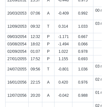
22/09/2052
23:37
A
-0.448
0.973
s
00 min
20/03/2053
07:06
A
-0.409
0.992
s
03 min
12/09/2053
09:32
T
0.314
1.033
s
09/03/2054
12:32
P
-1.171
0.667
03/08/2054
18:02
P
-1.494
0.066
02/09/2054
01:07
P
1.022
0.978
27/01/2055
17:52
P
1.155
0.693
03 min
24/07/2055
09:56
T
-0.801
1.036
s
02 min
16/01/2056
22:15
A
0.420
0.976
s
01 min
12/07/2056
20:20
A
-0.042
0.988
s
02 min